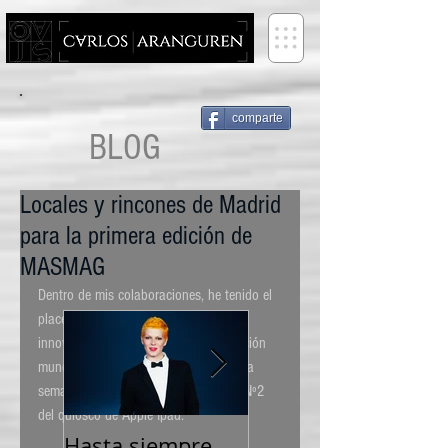
FOTOGRAFO -- PHOTOGRAPHER
comparte
BLOG
Locales y rincones de Madrid
para la primera edición de
MASMAG
Dentro de mis colaboraciones, he tenido el 
placer de apostar por un proyecto 
innovador que ha tenido gran aceptación 
mundial, posicionándose en su primera 
semana de lanzamiento en el puesto Nº2 
del quiosco de Apple Ipad.  
Hasta siempre
Walk on the wild