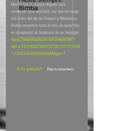
Madrid fue la ciudad elegida para 
Bimba
side
comenzar esta aventura, así que os traigo 
mis fotos del eje de Chueca y Malasaña.r 
Podeis encontrar toda la info de cada foto 
en el especial de facebook de su fanpage:
https://www.facebook.com/media/set/?
set=a.1531809740372736.107374183
1.1502345356652508&type=1
Te ha gustado?
Deja tu comentario