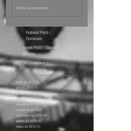
Escribir un comentario...
Featured Posts /
Destacado
Recent Posts / Últimas
entradas
Archive /
Archivo
enero de 2017
(1)
1 entrada
abril de 2015
(1)
1 entrada
marzo de 2015
(1)
1 entrada
febrero de 2015
(2)
2 entradas
noviembre de 2014
(2)
2 entradas
octubre de 2014
(4)
4 entradas
septiembre de 2014
(4)
4 entradas
agosto de 2014
(1)
1 entrada
marzo de 2014
(1)
1 entrada