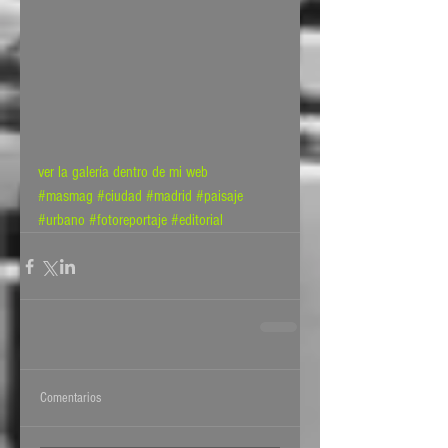
ver la galería dentro de mi web
#masmag
#ciudad
#madrid
#paisaje
#urbano
#fotoreportaje
#editorial
Comentarios